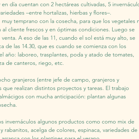
y en día cuentan con 2 hectáreas cultivadas, 5 invernácul
iedades –entre hortalizas, hierbas y flores–.
an muy temprano con la cosecha, para que los vegetales 
n al cliente frescos y en óptimas condiciones. Luego se 
 venta. A eso de las 11, cuando el sol está muy alto, se 
ca de las 14.30, que es cuando se comienza con los 
 año: laboreo, trasplantes, poda y atado de tomates, 
a de canteros, riego, etc.
ho granjeros (entre jefe de campo, granjeros y 
que realizan distintos proyectos y tareas. El trabajo 
almácigos con mucha anticipación: plantan algunas 
osecha.
 los invernáculos algunos productos como como mix de 
y rabanitos, acelga de colores, espinaca, variedades de 
 arranca con los plantines para el verano.