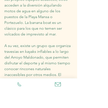
acceden a la diversión alquilando 
motos de agua en alguno de los 
puestos de la Playa Mansa o 
Portezuelo. La banana boat es un 
clásico para los que no temen ser 
volcados de imprevisto al mar.
A su vez, existe un grupo que organiza 
travesías en kayaks inflables a lo largo 
del Arroyo Maldonado, que permiten 
disfrutar el deporte y al mismo tiempo 
conocer rincones naturales 
inaccesibles por otros medios. El 
arroyo es uno de los sitios naturales 
mejor preservados de Punta del Este. 
El ecoturismo y los deportes náuticos 
son las actividades preferidas. Los 
kayaks inflables son una excelente 